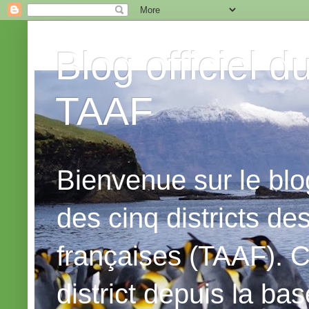
Blog officiel d
TAAF
Bienvenue sur le blog
des cinq districts de
françaises (TAAF). C
district depuis la bas