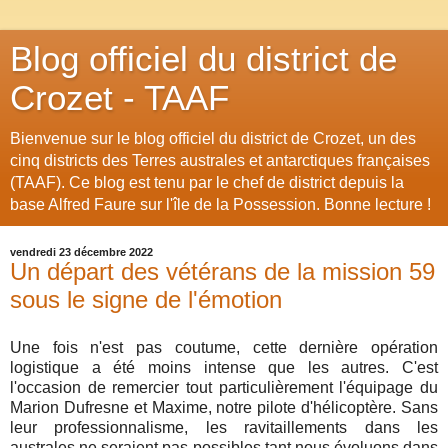
Blog officiel du district de
Crozet - TAAF
Bienvenue sur le blog officiel du district de Crozet, un des
cinq districts des Terres australes et antarctiques françaises
(TAAF). Ce blog est tenu par le chef de district depuis la
base Alfred Faure sur l'île de la Possession. Bonne lecture !
vendredi 23 décembre 2022
Un départ des vétérans de la mission 59
sous le signe de l'émotion
Une fois n'est pas coutume, cette dernière opération
logistique a été moins intense que les autres. C'est
l'occasion de remercier tout particulièrement l'équipage du
Marion Dufresne et Maxime, notre pilote d'hélicoptère. Sans
leur professionnalisme, les ravitaillements dans les
australes ne seraient pas possibles tant nous évoluons dans