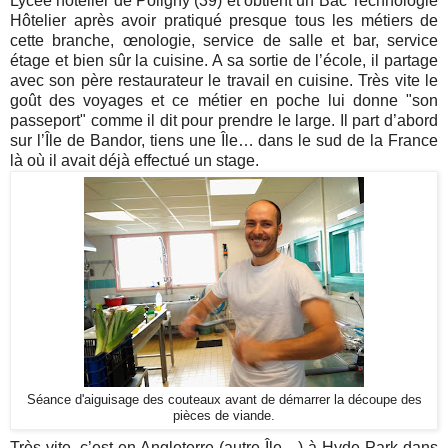
Lycée hôtelier de Poligny (39) et obtient un Bac Technologie
Hôtelier après avoir pratiqué presque tous les métiers de
cette branche, œnologie, service de salle et bar, service
étage et bien sûr la cuisine. A sa sortie de l’école, il partage
avec son père restaurateur le travail en cuisine. Très vite le
goût des voyages et ce métier en poche lui donne "son
passeport" comme il dit pour prendre le large. Il part d’abord
sur l’Île de Bandor, tiens une Île… dans le sud de la France
là où il avait déjà effectué un stage.
Séance d'aiguisage des couteaux avant de démarrer la découpe des
pièces de viande.
Très vite, c’est en Angleterre (autre Île…) à Hyde Park dans